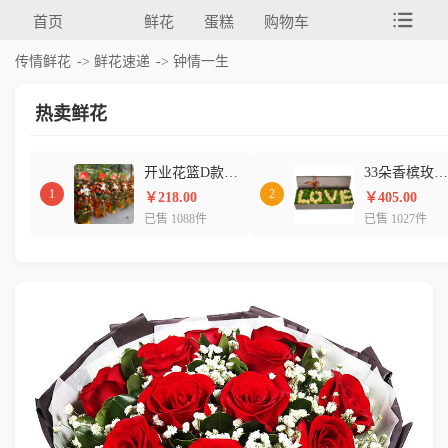
首页
鲜花
蛋糕
购物车
传情鲜花
->
鲜花速递
-> 钟情一生
热卖鲜花
开业花篮D款(单个)
33朵香槟玫瑰B款
1
2
￥218.00
￥405.00
已售 1088件
已售 1027件