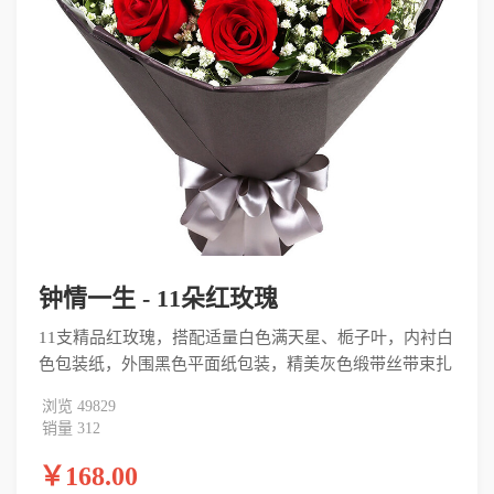
钟情一生 - 11朵红玫瑰
11支精品红玫瑰，搭配适量白色满天星、栀子叶，内衬白
色包装纸，外围黑色平面纸包装，精美灰色缎带丝带束扎
浏览 49829
销量 312
￥168.00